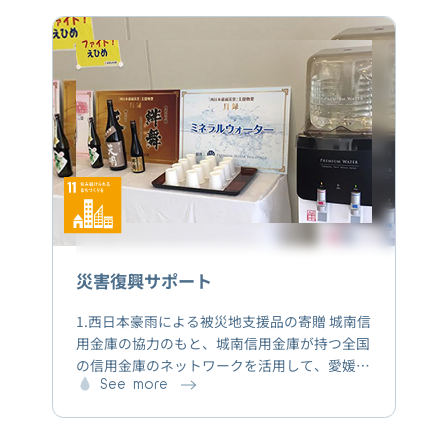
災害復興サポート
1.西日本豪雨による被災地支援品の寄贈 城南信
用金庫の協力のもと、城南信用金庫が持つ全国
の信用金庫のネットワークを活用して、愛媛信
用金庫と連携を行い、2018年7月28日に支援品
See more
として避難所へ「ナチュラルミネラルウォータ
ー(12L)」250本と「ウォーターサーバー」20台を