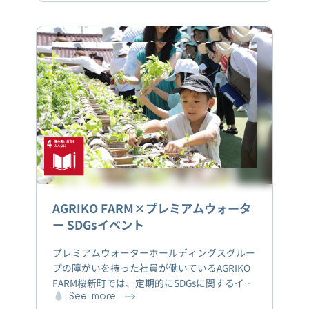
ボトル入りミネラルウォーターを24本（合計
12L）使用した場合とを比較した結果、前者が後
者よりも52%のCO2e排出量を削減できること
が示されました。（この製品1つあたりの製造工
程におけるCO2e削減量）
AGRIKO FARM×プレミアムウォータ
ー SDGsイベント
プレミアムウォーターホールディングスグルー
プの障がいを持った社員が働いているAGRIKO
FARM桜新町では、定期的にSDGsに関するイベ
ントを開催しています。これらのイベントで
See more