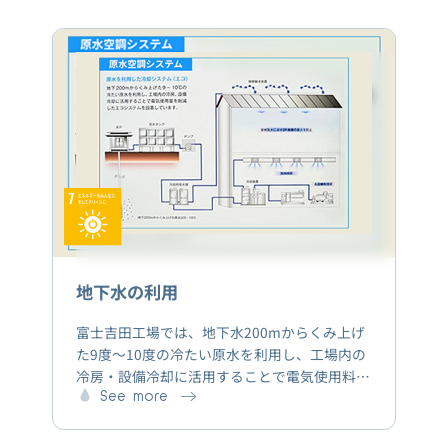
米をその土地の天然水で炊き、そのおいしさを
多くの皆さんと共有したい」という想いから、
2015年よりこの取り組みをスタート。支援し
ている水田では一年中お水を溜める農法でお米
を栽培しています。水田で収穫したお米を食べ
ていただくことも地下水保全活動に繋がってい
ると考えています。
地下水の利用
富士吉田工場では、地下水200mからくみ上げ
た9度～10度の冷たい原水を利用し、工場内の
冷房・設備冷却に活用することで電気使用料を
削減したエコシステムを設置しています。
See more