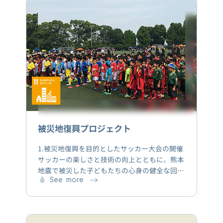
を行います。2.プレミアムウォーターのウォー
ターサーバーは、災害時の備蓄用の水としても
利用が可能です。
被災地復興プロジェクト
1.被災地復興を目的としたサッカー大会の開催
サッカーの楽しさと技術の向上とともに、熊本
地震で被災した子どもたちの心身の健全な回復
に役立つ場となることを目的として、2017年6
See more
月17日に開催されたNPO法人熊本県キッズサ
ッカー協議会主催の「PREMIUM WATER
Presents キッズ&ジュニアサッカーフェスティ