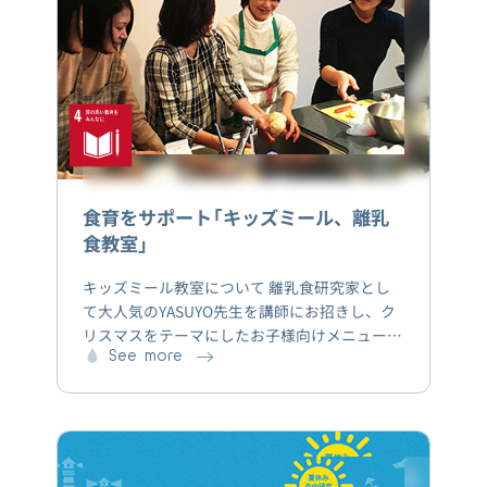
キークイーン」 600kg （約 9,200 食分 ※）を寄付
※1 食分を米 65g にて計算
食育をサポート「キッズミール、離乳
食教室」
キッズミール教室について 離乳食研究家とし
て大人気のYASUYO先生を講師にお招きし、ク
リスマスをテーマにしたお子様向けメニューを
ご紹介しました。 目的 親子で過ごすクリスマ
See more
スを、食育をもっと楽しく！安全で豊かな食卓
をお届けしたいという想いのもと、子どもの味
覚を養い食べる楽しさを知る「食育」の場とし
て、またママ同士のコミュニケーションや親子
で楽しめる場として提供しています。