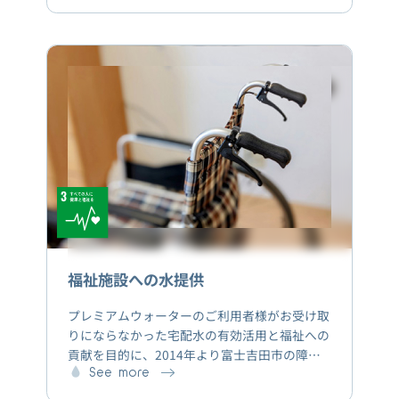
は、SDGsについての基本的な概念を座学で学
ぶプログラムがあるほか、AGRIKO FARMで採
用しているアクアポニックス（養殖×水耕栽培）
によって育てられた魚や野菜の収穫体験も提供
しています。これらの多様な企画を通じて、参
加する子どもたちのSDGsに対する理解促進と
興味喚起を促しています。
福祉施設への水提供
プレミアムウォーターのご利用者様がお受け取
りにならなかった宅配水の有効活用と福祉への
貢献を目的に、2014年より富士吉田市の障が
い者福祉施設に天然水とウォーターサーバーを
See more
無償で提供しています。