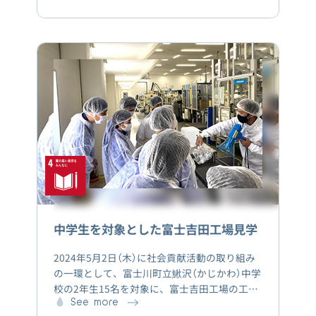
ミアムウォーターホールディングスグループの
障がいを持つ社員が働く「AGRIKO FARM PW桜
新町」にて食品ロスについての基本的な知識を
学び、アクアポニックス（養殖×水耕栽培）で育
てられた魚や野菜の収穫体験を行いました。そ
の後、ミシュラン星付きレストランシェフであ
る竹村竜二氏から、①食品ロス問題に対するご
自身の想い、②家庭から出た廃材を使用した簡
単な食品ロス対策などについてお話しいただき
ました。また竹村氏考案の野菜の皮やヘタなど
「食品ロスに繋がりやすい食材」を用いた簡単レ
シピで料理教室を実施しました。
中学生を対象とした富士吉田工場見学
2024年5月2日（木）に社会貢献活動の取り組み
の一環として、富士川町立鰍沢（かじかわ）中学
校の2年生15名を対象に、富士吉田工場の工場
見学を実施しました。当日は工場の紹介後、ブ
See more