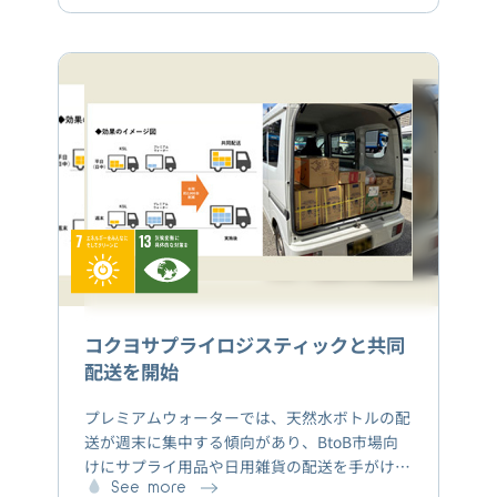
とされている「ドライバー不足」「CO2排出量削
減」「中小ロット貨物輸送」「運賃高騰」の解決策
として、フィジカルインターネットサービスを
活用し、他荷主との混載による高効率な輸送ル
ートを拡大し、持続可能な物流の実現を目指し
ます。
コクヨサプライロジスティックと共同
配送を開始
プレミアムウォーターでは、天然水ボトルの配
送が週末に集中する傾向があり、BtoB市場向
けにサプライ用品や日用雑貨の配送を手がける
コクヨサプライロジスティクスは平日の配送車
See more