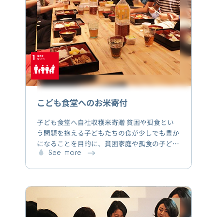
て支援しています。
こども食堂へのお米寄付
子ども食堂へ自社収穫米寄贈 貧困や孤食とい
う問題を抱える子どもたちの食が少しでも豊か
になることを目的に、貧困家庭や孤食の子ども
に食事を提供する「子ども食堂」に自社富士吉田
See more
で収穫したお米を寄贈しました。実績 合計
1,300 ㎏ （約 20,000 食分 ※）2019年：お米 「ミ
ルキークイーン」 350kg （約 5,400 食分 ※）を寄
付2018年：お米 「ミルキークイーン」 350kg
（約 5,400 食分 ※）を寄付2017年：お米 「ミル