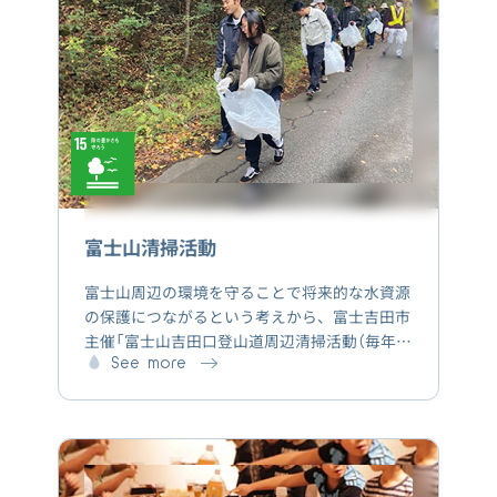
富士山清掃活動
富士山周辺の環境を守ることで将来的な水資源
の保護につながるという考えから、富士吉田市
主催「富士山吉田口登山道周辺清掃活動（毎年5
月頃開催）」及びNPO法人フジヤマフォーラム
See more
「富士山の環境を守る清掃活動（毎年11月頃開
催）」へ継続的に参加しています。また富士山及
びその周辺地域の環境問題や地域経済・文化の
総合的発展を目的とした活動を行っている「Ｎ
ＰＯ法人フジヤマフォーラム」を賛助会員とし