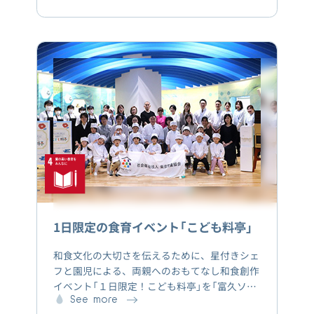
両の積載効率を最適化するという課題がありま
した。そこで双方が抱える課題解決のため、大
阪市内での共同配送を開始しました。両社の配
送効率の向上により、大阪市内の配送車両を年
間約2,000台削減することができるようになり
ます。
1日限定の食育イベント「こども料亭」
和食文化の大切さを伝えるために、星付きシェ
フと園児による、両親へのおもてなし和食創作
イベント「１日限定！こども料亭」を「富久ソラ
のこども園ちいさなうちゅう」にて実施いたし
See more