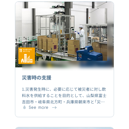
寄贈しました。 2.熊本地震における義援金寄付
南阿蘇村の復旧・復興を支援するため、2016
年5月23日～8月31日の期間における南阿蘇天
然水の売上金額の一部（1,624,075円）を南阿蘇
村の義援金窓口を通じて寄付しました。
災害時の支援
1.災害発生時に、必要に応じて被災者に対し飲
料水を供給することを目的として、山梨県富士
吉田市・岐阜県北方町・兵庫県朝来市と「災害
時における飲料水の供給に関する協定」を締結
See more
しています。同市町村での災害発生時に、被災
者に飲料水の提供が必要となった場合、飲料水
の無償供給及びウォーターサーバーの無償貸与