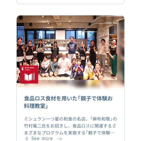
ました。当日、子どもたちは招待状とご挨拶で
両親をお出迎えし、さらに星付きシェフである
「西麻布 大竹」の大竹達也氏が考案した「一汁三
菜」のレシピをもとに、両親への感謝の気持ち
を込めて和食料理を振る舞いました。会場には
和紙に印刷された「お品書き」や和柄の折り紙で
作った「箸置き」などを用意し、参加者の皆さん
に料亭の雰囲気を楽しんでいただいたほか、大
竹氏によるいわし捌きの実演や、参加者からの
質問コーナーなども実施し、日本の誇る和食文
化を知っていただく機会を提供しました。
食品ロス食材を用いた「親子で体験お
料理教室」
ミシュラン一つ星の和食の名店、「麻布和敬」の
竹村竜二氏をお招きし、食品ロスに関連するさ
まざまなプログラムを実施する「親子で体験お
料理教室」を開催いたしました。当日は、プレ
See more