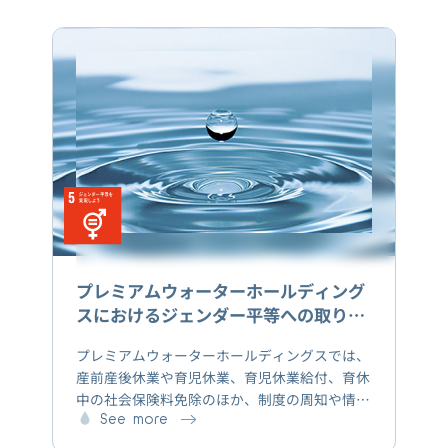
か」を子どもたちに自由な発想で考えていただ
きます。具体例：・2021年2月19日（金）開催
府中市立府中第五小学校 小学4年生約120
名・2025年11月28日（金）開催 湘南学園小学
校 小学4年生約90名を対象に実施。
プレミアムウォーターホールディング
スにおけるジェンダー平等への取り組
み
プレミアムウォーターホールディングスでは、
産前産後休業や育児休業、育児休業給付、育休
中の社会保険料免除のほか、制度の周知や情報
提供を行っています。また週１日程度、在宅勤
See more
務ができる制度を試行的に導入しています。